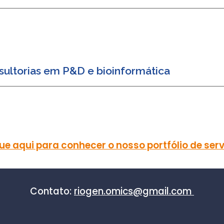
sultorias em P&D e bioinformática
ue aqui para conhecer o nosso portfólio de ser
Contato:
riogen.omics@gmail.com