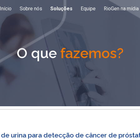
Início
Sobre nós
Soluções
Equipe
RioGen na mídia
ip to main content
Skip to navigat
O que
fazemos?
a de urina para detecção de câncer de prósta